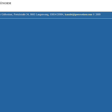
. ÖNORM
tulstraße 34, 8665 Langenwang, 03854/20984,
kanzlei@goessweiner.com
© 2009