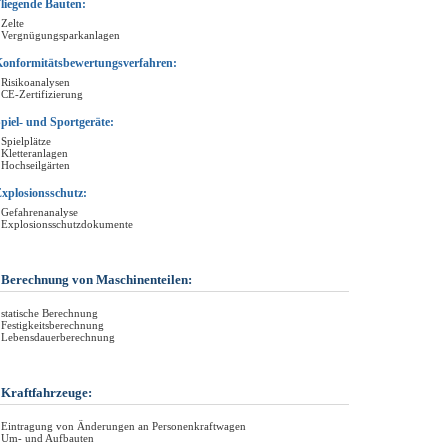
liegende Bauten:
 Zelte
 Vergnügungsparkanlagen
onformitätsbewertungsverfahren:
 Risikoanalysen
 CE-Zertifizierung
piel- und Sportgeräte:
 Spielplätze
 Kletteranlagen
 Hochseilgärten
xplosionsschutz:
 Gefahrenanalyse
 Explosionsschutzdokumente
 Berechnung von Maschinenteilen:
 statische Berechnung
 Festigkeitsberechnung
 Lebensdauerberechnung
 Kraftfahrzeuge:
 Eintragung von Änderungen an Personenkraftwagen
 Um- und Aufbauten