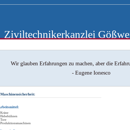
iviltechnikerkanzlei Gößwe
Wir glauben Erfahrungen zu machen, aber die Erfah
- Eugene Ionesco
 Maschinensicherheit:
rbeitsmittel:
 Kräne
 Hebebühnen
 Tore
 Produktionsmaschinen