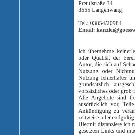
Pretulstraße 34
8665 Langenwang
Tel.: 03854/20984
Email:
kanzlei@goessw
Ich übernehme keinerlei
oder Qualität der bere
Autor, die sich auf Schä
Nutzung oder Nichtnu
Nutzung fehlerhafter u
grundsätzlich ausgesc
vorsätzliches oder grob 
Alle Angebote sind fre
ausdrücklich vor, Teil
Ankündigung zu verände
zeitweise oder endgültig 
Hiermit distanziere ich 
gesetzten Links und mach