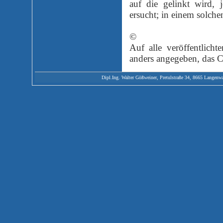
auf die gelinkt wird, 
ersucht; in einem solche
©
Auf alle veröffentlich
anders angegeben, das C
Dipl.Ing. Walter Gößweiner, Pretulstraße 34, 8665 Langenwang,